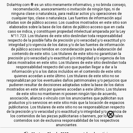
DolarHoy.com ® es un sitio meramente informativo, y no brinda consejo,
recomendación, asesoramiento o invitación de ningún tipo, ni de
ninguna clase o naturaleza, para realizar actos y/u operaciones de
cualquier tipo, clase o naturaleza. Las fuentes de información aquí
citadas son de público acceso. Los cuadros mostrados en este sitio son
elaborados sobre la base de los datos de público acceso que en cada
caso se indica, y constituyen propiedad intelectual amparada por la Ley
N°11.723. Los titulares de este sitio deslindan toda responsabilidad
respecto de la posible falta de precisión y/o veracidad y/o exactitud y/o
integridad y/o vigencia de los datos y/o de las fuentes de información
de público acceso tenidos en consideración para la elaboración del
contenido de este sitio. Los titulares de este sitio no garantizan la
precisión y/o veracidad y/o exactitud y/o integridad y/o vigencia de los
datos mostrados en este sitio. Los titulares de este sitio deslindan toda
responsabilidad respecto del uso que puedan llegar a dar a la
información y/o a los datos incluídos en el contenido de este sitio
quienes accedan a este último. Los titulares de este sitio no se
responabilizan por los eventuales daños patrimoniales y/o perjuicios que
pudieren resultar de decisiones adoptadas sobre la base de los datos
mostrados en este sitio por quienes accedan a este último. Los titulares
de este sitio no mantienen ni poseen ningún tipo de acuerdo,
asociación, alianza o vínculo con los anunciantes que publicitan sus
productos y/o servicios en este sitio más que la locación de espacios
publicitarios. Los titulares de este sitio no se responsabilizan respecto
de la precisión y/o veracidad y/o exactitud y/o integridad y/o vigencia de
los contenidos de las piezas publicitarias o banners, por lo que tales
contenidos son de exclusiva responsabilidad de los respectivos
anunciantes.