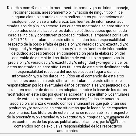
DolarHoy.com ® es un sitio meramente informativo, y no brinda consejo,
recomendación, asesoramiento o invitación de ningún tipo, ni de
ninguna clase o naturaleza, para realizar actos y/u operaciones de
cualquier tipo, clase o naturaleza. Las fuentes de información aquí
citadas son de público acceso. Los cuadros mostrados en este sitio son
elaborados sobre la base de los datos de público acceso que en cada
caso se indica, y constituyen propiedad intelectual amparada por la Ley
N°11.723. Los titulares de este sitio deslindan toda responsabilidad
respecto de la posible falta de precisión y/o veracidad y/o exactitud y/o
integridad y/o vigencia de los datos y/o de las fuentes de información
de público acceso tenidos en consideración para la elaboración del
contenido de este sitio. Los titulares de este sitio no garantizan la
precisión y/o veracidad y/o exactitud y/o integridad y/o vigencia de los
datos mostrados en este sitio. Los titulares de este sitio deslindan toda
responsabilidad respecto del uso que puedan llegar a dar a la
información y/o a los datos incluídos en el contenido de este sitio
quienes accedan a este último. Los titulares de este sitio no se
responabilizan por los eventuales daños patrimoniales y/o perjuicios que
pudieren resultar de decisiones adoptadas sobre la base de los datos
mostrados en este sitio por quienes accedan a este último. Los titulares
de este sitio no mantienen ni poseen ningún tipo de acuerdo,
asociación, alianza o vínculo con los anunciantes que publicitan sus
productos y/o servicios en este sitio más que la locación de espacios
publicitarios. Los titulares de este sitio no se responsabilizan respecto
de la precisión y/o veracidad y/o exactitud y/o integridad y/o vigencia de
los contenidos de las piezas publicitarias o banners, por lo que tales
contenidos son de exclusiva responsabilidad de los respectivos
anunciantes.