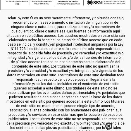
DolarHoy.com ® es un sitio meramente informativo, y no brinda consejo,
recomendación, asesoramiento o invitación de ningún tipo, ni de
ninguna clase o naturaleza, para realizar actos y/u operaciones de
cualquier tipo, clase o naturaleza. Las fuentes de información aquí
citadas son de público acceso. Los cuadros mostrados en este sitio son
elaborados sobre la base de los datos de público acceso que en cada
caso se indica, y constituyen propiedad intelectual amparada por la Ley
N°11.723. Los titulares de este sitio deslindan toda responsabilidad
respecto de la posible falta de precisión y/o veracidad y/o exactitud y/o
integridad y/o vigencia de los datos y/o de las fuentes de información
de público acceso tenidos en consideración para la elaboración del
contenido de este sitio. Los titulares de este sitio no garantizan la
precisión y/o veracidad y/o exactitud y/o integridad y/o vigencia de los
datos mostrados en este sitio. Los titulares de este sitio deslindan toda
responsabilidad respecto del uso que puedan llegar a dar a la
información y/o a los datos incluídos en el contenido de este sitio
quienes accedan a este último. Los titulares de este sitio no se
responabilizan por los eventuales daños patrimoniales y/o perjuicios que
pudieren resultar de decisiones adoptadas sobre la base de los datos
mostrados en este sitio por quienes accedan a este último. Los titulares
de este sitio no mantienen ni poseen ningún tipo de acuerdo,
asociación, alianza o vínculo con los anunciantes que publicitan sus
productos y/o servicios en este sitio más que la locación de espacios
publicitarios. Los titulares de este sitio no se responsabilizan respecto
de la precisión y/o veracidad y/o exactitud y/o integridad y/o vigencia de
los contenidos de las piezas publicitarias o banners, por lo que tales