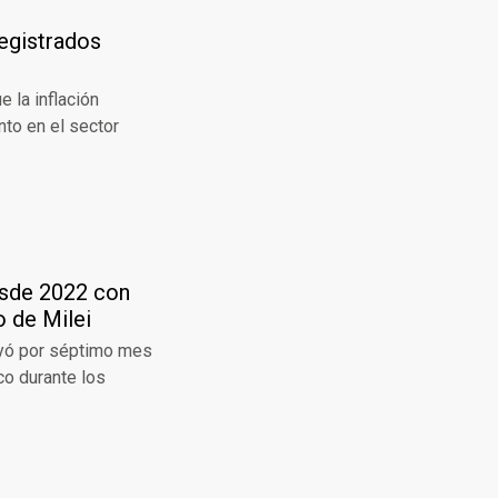
registrados
 la inflación
nto en el sector
esde 2022 con
 de Milei
ayó por séptimo mes
co durante los