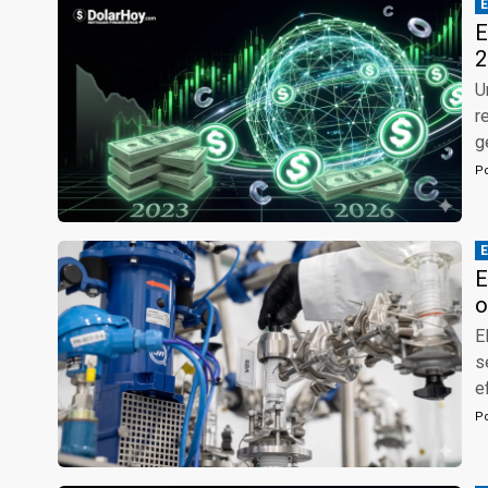
E
2
U
r
g
P
E
o
E
s
e
P