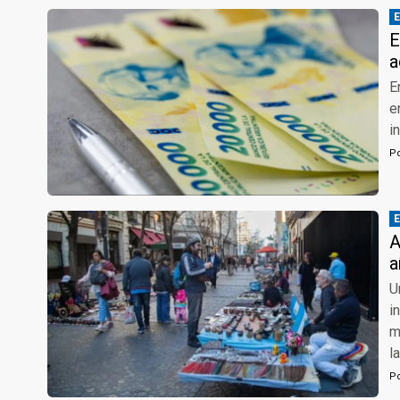
E
a
E
e
i
P
A
a
U
i
m
l
P