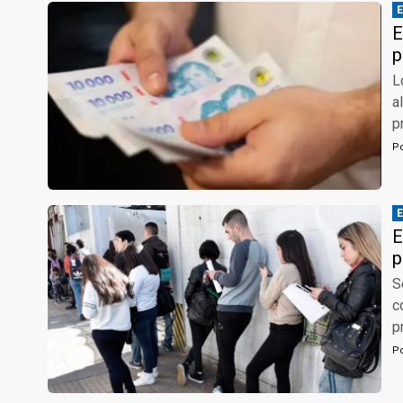
E
p
L
a
p
P
E
p
S
c
p
P