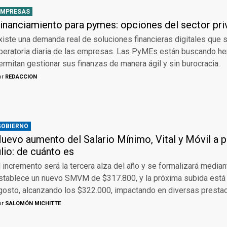
EMPRESAS
inanciamiento para pymes: opciones del sector pr
xiste una demanda real de soluciones financieras digitales que s
peratoria diaria de las empresas. Las PyMEs están buscando he
ermitan gestionar sus finanzas de manera ágil y sin burocracia.
or
REDACCION
GOBIERNO
uevo aumento del Salario Mínimo, Vital y Móvil a pa
ulio: de cuánto es
l incremento será la tercera alza del año y se formalizará median
stablece un nuevo SMVM de $317.800, y la próxima subida está
gosto, alcanzando los $322.000, impactando en diversas prestac
or
SALOMÓN MICHITTE