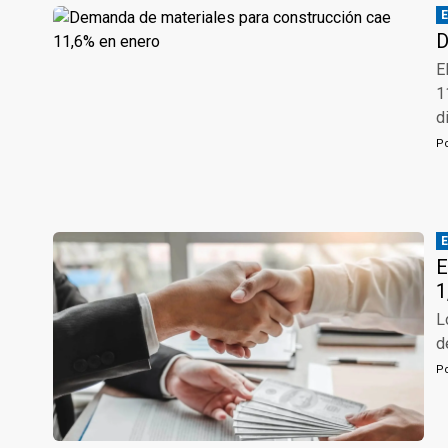
D
E
1
d
P
E
1
L
d
P