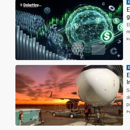
E
g
E
m
P
E
I
S
d
p
P