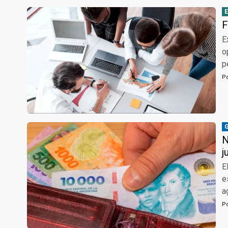
F
E
o
p
P
N
j
E
e
a
P