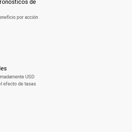
pronósticos de
eneficio por acción
les
oximadamente USD
el efecto de tasas