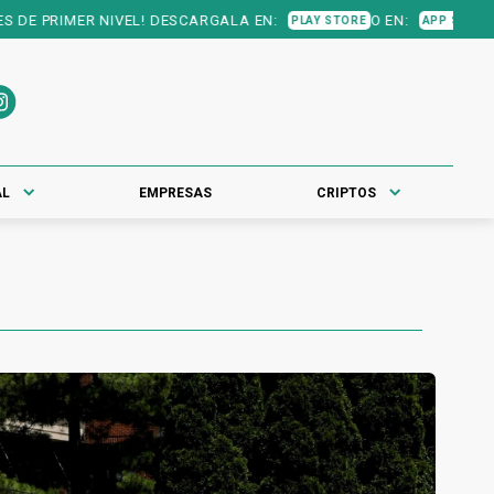
VEL! DESCARGALA EN:
O EN:
PLAY STORE
APP STORE
AL
EMPRESAS
CRIPTOS