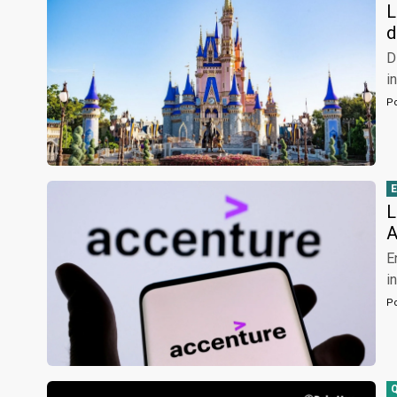
L
d
D
i
P
L
A
E
i
P