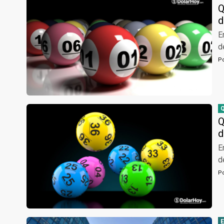
Q
d
E
d
P
Q
d
E
d
P