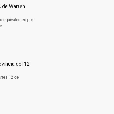
s de Warren
eo equivalentes por
e.
ovincia del 12
artes 12 de