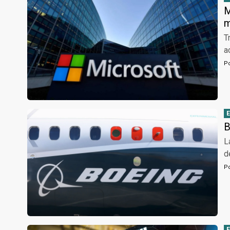
M
m
T
a
P
B
L
d
P