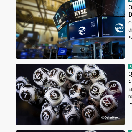
O
B
O
d
P
Q
d
E
n
P