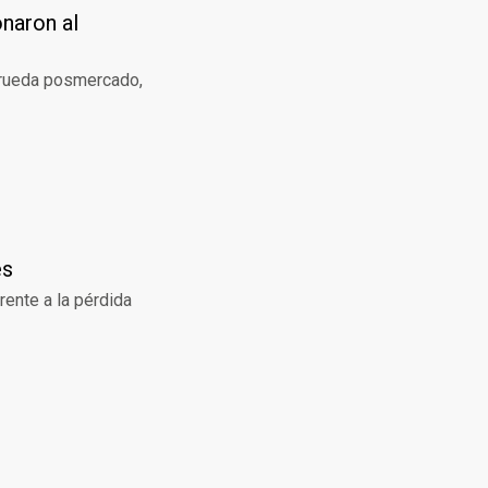
naron al
a rueda posmercado,
es
rente a la pérdida