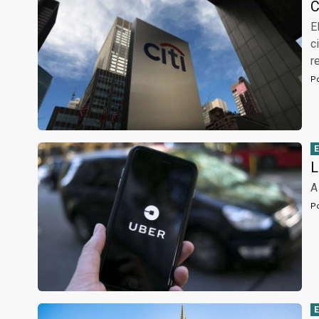
C
E
c
r
P
L
A
P