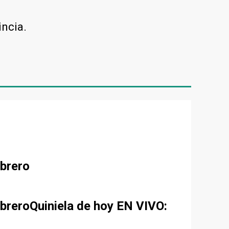
incia.
ebrero
ebreroQuiniela de hoy EN VIVO: