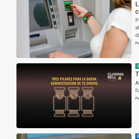
L
c
P
a
d
P
T
A
f
P