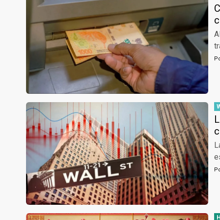
C
c
A
t
P
L
c
L
e
P