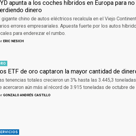
YD apunta a los coches híbridos en Europa para no
erdiendo dinero
l gigante chino de autos eléctricos recalcula en el Viejo Contin
arios errores empresariales. Apuesta fuerte por los autos híbrid
ocales para enderezar el rumbo.
or
ERIC NESICH
ORO
os ETF de oro captaron la mayor cantidad de diner
as tenencias totales crecieron un 3% hasta las 3.445,3 toneladas
e acercaron aún más al récord de 3.915 toneladas de octubre de
or
GONZALO ANDRÉS CASTILLO
SERVICIOS