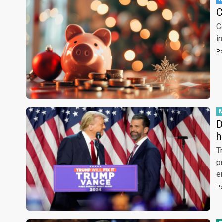
C
C
i
P
D
h
T
p
e
P