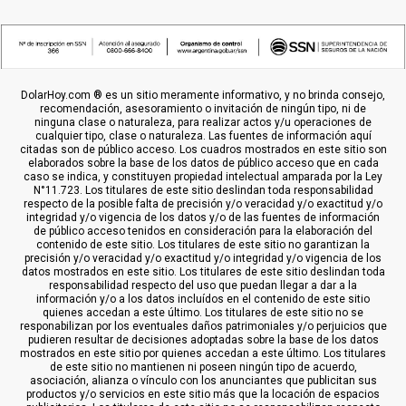
DolarHoy.com ® es un sitio meramente informativo, y no brinda consejo,
recomendación, asesoramiento o invitación de ningún tipo, ni de
ninguna clase o naturaleza, para realizar actos y/u operaciones de
cualquier tipo, clase o naturaleza. Las fuentes de información aquí
citadas son de público acceso. Los cuadros mostrados en este sitio son
elaborados sobre la base de los datos de público acceso que en cada
caso se indica, y constituyen propiedad intelectual amparada por la Ley
N°11.723. Los titulares de este sitio deslindan toda responsabilidad
respecto de la posible falta de precisión y/o veracidad y/o exactitud y/o
integridad y/o vigencia de los datos y/o de las fuentes de información
de público acceso tenidos en consideración para la elaboración del
contenido de este sitio. Los titulares de este sitio no garantizan la
precisión y/o veracidad y/o exactitud y/o integridad y/o vigencia de los
datos mostrados en este sitio. Los titulares de este sitio deslindan toda
responsabilidad respecto del uso que puedan llegar a dar a la
información y/o a los datos incluídos en el contenido de este sitio
quienes accedan a este último. Los titulares de este sitio no se
responabilizan por los eventuales daños patrimoniales y/o perjuicios que
pudieren resultar de decisiones adoptadas sobre la base de los datos
mostrados en este sitio por quienes accedan a este último. Los titulares
de este sitio no mantienen ni poseen ningún tipo de acuerdo,
asociación, alianza o vínculo con los anunciantes que publicitan sus
productos y/o servicios en este sitio más que la locación de espacios