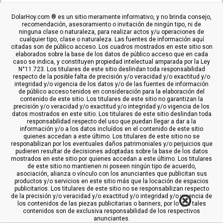
DolarHoy.com ® es un sitio meramente informativo, y no brinda consejo,
recomendación, asesoramiento o invitación de ningún tipo, ni de
ninguna clase o naturaleza, para realizar actos y/u operaciones de
cualquier tipo, clase o naturaleza. Las fuentes de información aquí
citadas son de público acceso. Los cuadros mostrados en este sitio son
elaborados sobre la base de los datos de público acceso que en cada
caso se indica, y constituyen propiedad intelectual amparada por la Ley
N°11.723. Los titulares de este sitio deslindan toda responsabilidad
respecto de la posible falta de precisión y/o veracidad y/o exactitud y/o
integridad y/o vigencia de los datos y/o de las fuentes de información
de público acceso tenidos en consideración para la elaboración del
contenido de este sitio. Los titulares de este sitio no garantizan la
precisión y/o veracidad y/o exactitud y/o integridad y/o vigencia de los
datos mostrados en este sitio. Los titulares de este sitio deslindan toda
responsabilidad respecto del uso que puedan llegar a dar a la
información y/o a los datos incluídos en el contenido de este sitio
quienes accedan a este último. Los titulares de este sitio no se
responabilizan por los eventuales daños patrimoniales y/o perjuicios que
pudieren resultar de decisiones adoptadas sobre la base de los datos
mostrados en este sitio por quienes accedan a este último. Los titulares
de este sitio no mantienen ni poseen ningún tipo de acuerdo,
asociación, alianza o vínculo con los anunciantes que publicitan sus
productos y/o servicios en este sitio más que la locación de espacios
publicitarios. Los titulares de este sitio no se responsabilizan respecto
de la precisión y/o veracidad y/o exactitud y/o integridad y/o vigencia de
los contenidos de las piezas publicitarias o banners, por lo que tales
contenidos son de exclusiva responsabilidad de los respectivos
anunciantes.