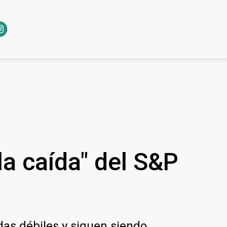
a caída" del S&P
das débiles y siguen siendo