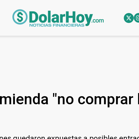
ienda "no comprar l
iones quedaron expuestas a posibles entra