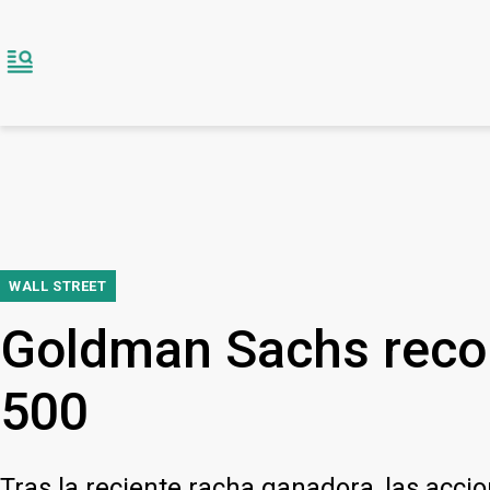
WALL STREET
Goldman Sachs recom
500
Tras la reciente racha ganadora, las acc