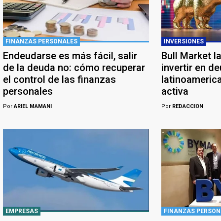
FINANZAS PERSONALES
INVERSIONES
Endeudarse es más fácil, salir
Bull Market l
de la deuda no: cómo recuperar
invertir en d
el control de las finanzas
latinoameric
personales
activa
Por
ARIEL MAMANI
Por
REDACCION
EMPRESAS
FINANZAS PERSON