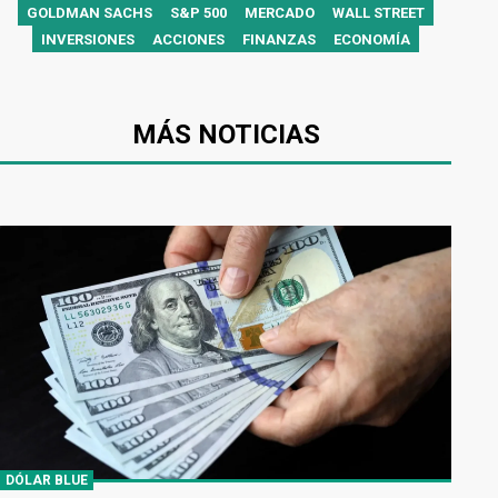
GOLDMAN SACHS
S&P 500
MERCADO
WALL STREET
INVERSIONES
ACCIONES
FINANZAS
ECONOMÍA
MÁS NOTICIAS
DÓLAR BLUE