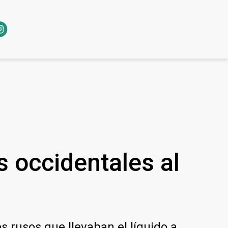
s occidentales al
s rusos que llevaban el líquido a