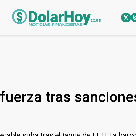
 fuerza tras sancione
erable suba tras el jaque de EEUU a barco