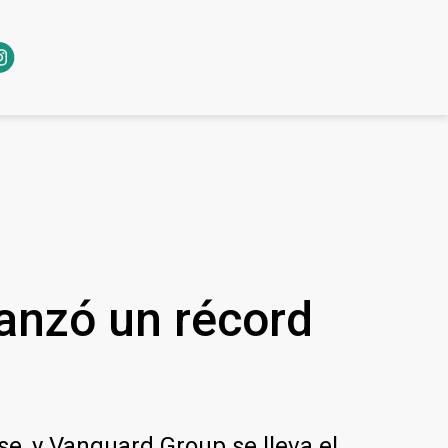
anzó un récord
e, y Vanguard Group se lleva el