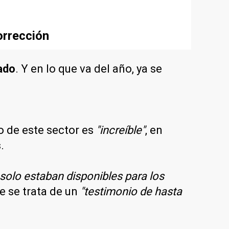
orrección
ado
. Y en lo que va del año, ya se
o de este sector es
"increíble"
, en
s
.
solo estaban disponibles para los
ue se trata de un
"testimonio de hasta