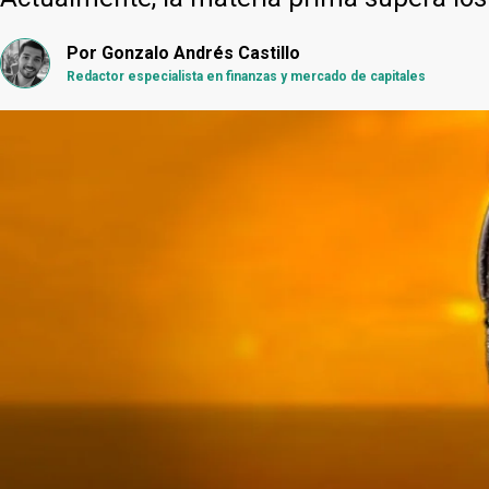
Por
Gonzalo Andrés Castillo
Redactor especialista en finanzas y mercado de capitales