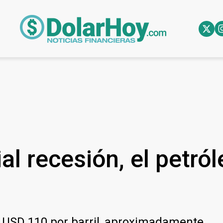
al recesión, el petról
s USD 110 por barril, aproximadamente.