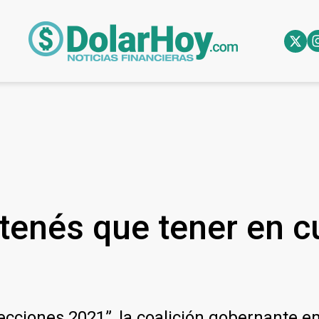
 tenés que tener en c
lecciones 2021”, la coalición gobernante 