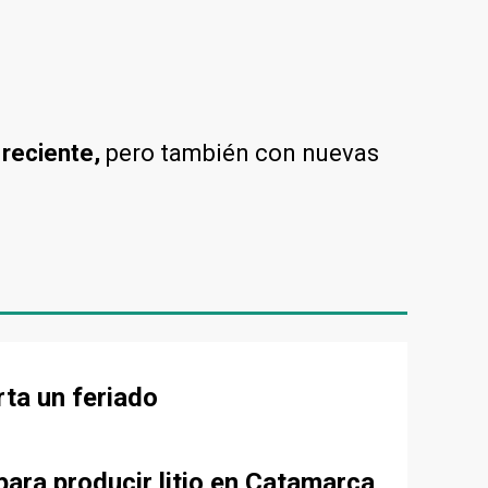
 reciente,
pero también con nuevas
rta un feriado
para producir litio en Catamarca