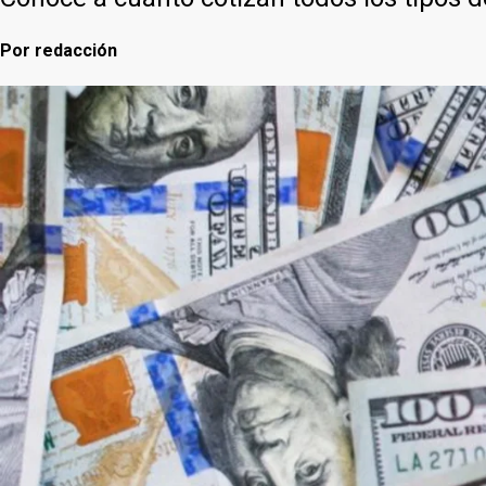
Por
redacción