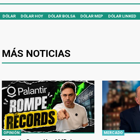
DÓLAR
DÓLAR HOY
DÓLAR BOLSA
DÓLAR MEP
DÓLAR LINKED
MÁS NOTICIAS
OPINIÓN
MERCADO