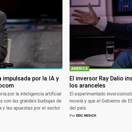
AMÉRICA
a impulsada por la IA y
El inversor Ray Dalio i
tocom
los aranceles
a por la inteligencia artificial
El experimentado inversionis
s con las grandes burbujas de
novela y que el Gobierno de EE
 y las apuestas por el sector
del país.
Por
ERIC NESICH