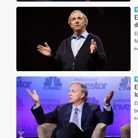
E
d
E
M
P
E
l
E
b
P