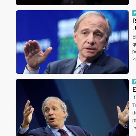
R
U
E
q
p
P
E
T
d
m
P