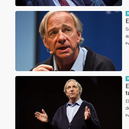
E
S
a
P
E
t
E
d
P