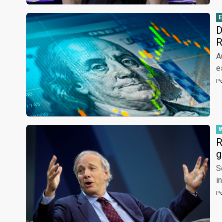
D
R
A
e
P
R
g
S
i
P