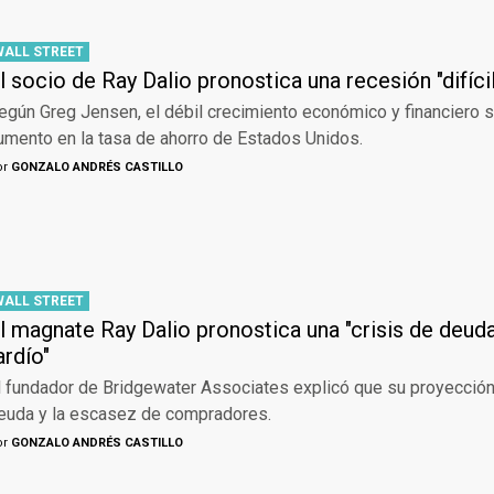
WALL STREET
l socio de Ray Dalio pronostica una recesión "difíci
egún Greg Jensen, el débil crecimiento económico y financiero se
umento en la tasa de ahorro de Estados Unidos.
or
GONZALO ANDRÉS CASTILLO
WALL STREET
l magnate Ray Dalio pronostica una "crisis de deuda
ardío"
l fundador de Bridgewater Associates explicó que su proyección 
euda y la escasez de compradores.
or
GONZALO ANDRÉS CASTILLO