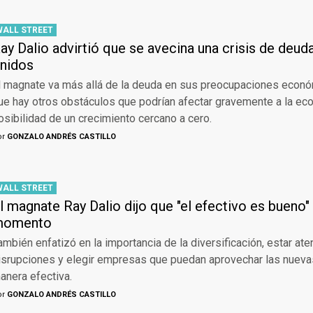
WALL STREET
ay Dalio advirtió que se avecina una crisis de deu
nidos
l magnate va más allá de la deuda en sus preocupaciones económ
ue hay otros obstáculos que podrían afectar gravemente a la eco
osibilidad de un crecimiento cercano a cero.
or
GONZALO ANDRÉS CASTILLO
WALL STREET
l magnate Ray Dalio dijo que "el efectivo es bueno"
momento
ambién enfatizó en la importancia de la diversificación, estar ate
isrupciones y elegir empresas que puedan aprovechar las nueva
anera efectiva.
or
GONZALO ANDRÉS CASTILLO