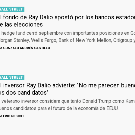
WALL STREET
l fondo de Ray Dalio apostó por los bancos estad
e las elecciones
l hedge fund cerró septiembre con importantes posiciones en 
organ Stanley, Wells Fargo, Bank of New York Mellon, Citigroup 
or
GONZALO ANDRÉS CASTILLO
WALL STREET
l inversor Ray Dalio advierte: "No me parecen bue
os dos candidatos"
l veterano inversor considera que tanto Donald Trump como Kama
uenos candidatos para el futuro de la economía de EEUU.
or
ERIC NESICH