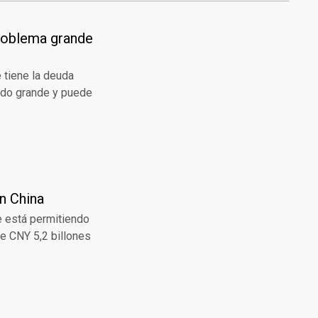
problema grande
 tiene la deuda
ado grande y puede
n China
le está permitiendo
de CNY 5,2 billones