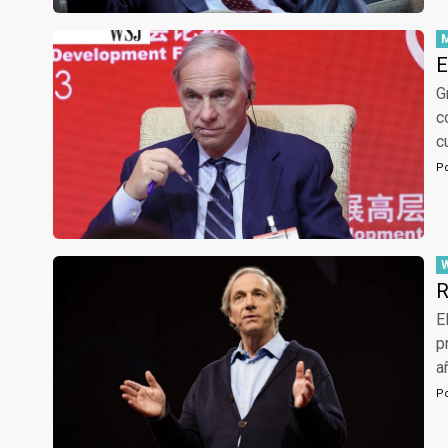
E
G
c
c
P
R
E
p
a
P