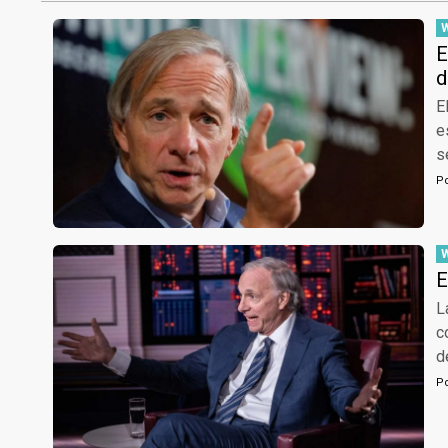
E
d
E
e
s
P
E
L
c
d
P