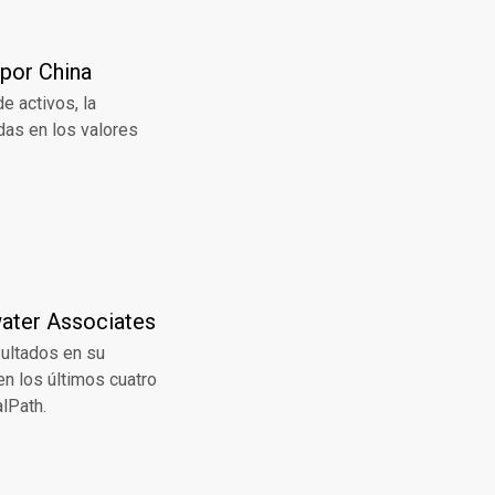
 por China
e activos, la
das en los valores
water Associates
sultados en su
en los últimos cuatro
alPath.