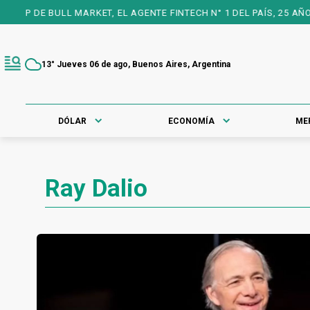
ET, EL AGENTE FINTECH N° 1 DEL PAÍS, 25 AÑOS A TU FAVOR PAR
13° Jueves 06 de ago, Buenos Aires, Argentina
DÓLAR
ECONOMÍA
ME
Ray Dalio