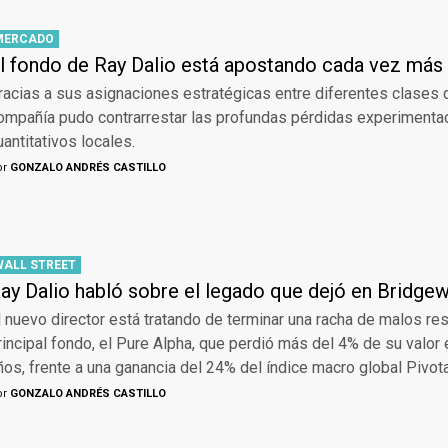
MERCADO
l fondo de Ray Dalio está apostando cada vez más
racias a sus asignaciones estratégicas entre diferentes clases d
ompañía pudo contrarrestar las profundas pérdidas experimenta
uantitativos locales.
or
GONZALO ANDRÉS CASTILLO
WALL STREET
ay Dalio habló sobre el legado que dejó en Bridge
l nuevo director está tratando de terminar una racha de malos re
rincipal fondo, el Pure Alpha, que perdió más del 4% de su valor 
ños, frente a una ganancia del 24% del índice macro global Pivot
or
GONZALO ANDRÉS CASTILLO