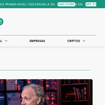
DESCARGALA EN:
O EN:
PLAY STORE
APP STORE
AL
EMPRESAS
CRIPTOS