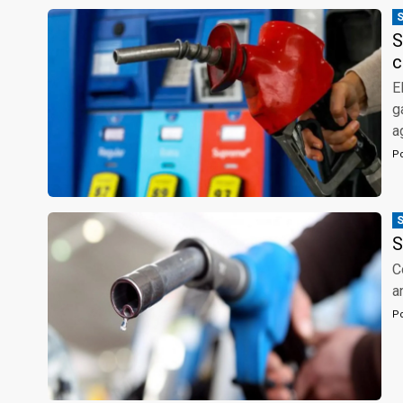
S
c
E
g
a
P
S
C
a
P