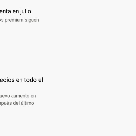
nta en julio
tos premium siguen
recios en todo el
 nuevo aumento en
spués del último