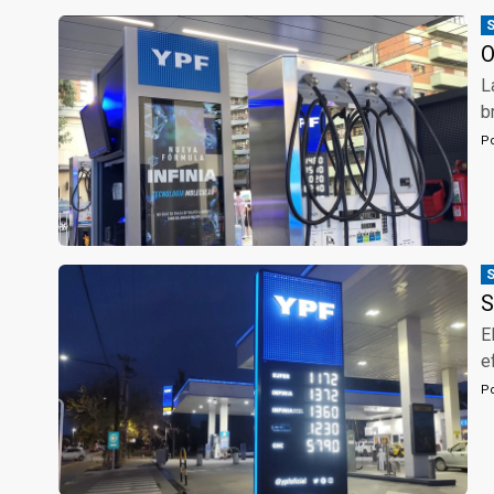
O
L
b
P
S
E
e
P