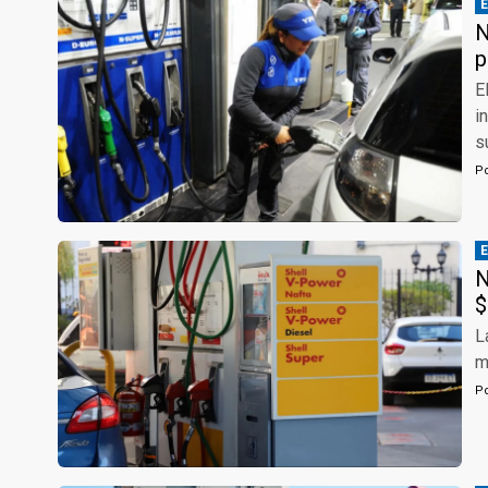
N
p
E
i
s
P
N
$
L
m
P