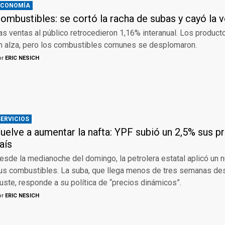
ECONOMÍA
ombustibles: se cortó la racha de subas y cayó la ve
as ventas al público retrocedieron 1,16% interanual. Los produc
n alza, pero los combustibles comunes se desplomaron.
or
ERIC NESICH
SERVICIOS
uelve a aumentar la nafta: YPF subió un 2,5% sus p
aís
esde la medianoche del domingo, la petrolera estatal aplicó un
us combustibles. La suba, que llega menos de tres semanas de
juste, responde a su política de “precios dinámicos”.
or
ERIC NESICH