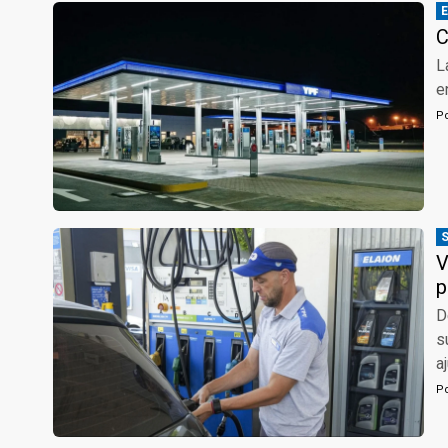
C
L
e
P
V
p
D
s
a
P