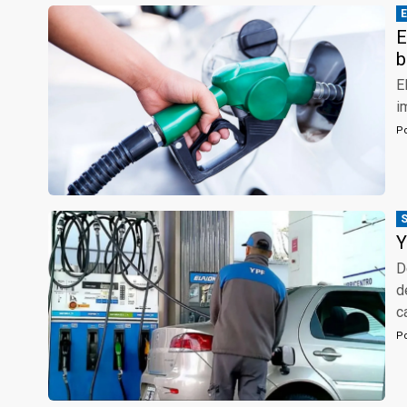
E
b
E
i
P
Y
D
d
c
P