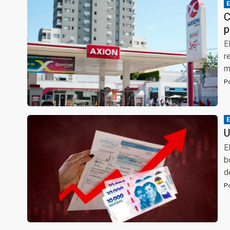
C
p
E
r
m
P
U
E
b
d
P