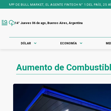
RKET, EL AGENTE FINTECH N° 1 DEL PAÍS, 25 AÑOS A TU FAVOR PA
14° Jueves 06 de ago, Buenos Aires, Argentina
DÓLAR
ECONOMÍA
ME
Aumento de Combustib