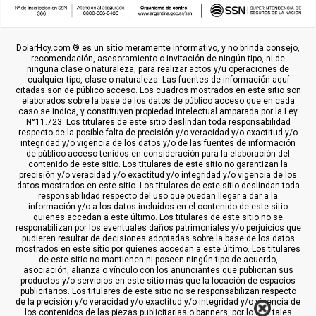
DolarHoy.com ® es un sitio meramente informativo, y no brinda consejo,
recomendación, asesoramiento o invitación de ningún tipo, ni de
ninguna clase o naturaleza, para realizar actos y/u operaciones de
cualquier tipo, clase o naturaleza. Las fuentes de información aquí
citadas son de público acceso. Los cuadros mostrados en este sitio son
elaborados sobre la base de los datos de público acceso que en cada
caso se indica, y constituyen propiedad intelectual amparada por la Ley
N°11.723. Los titulares de este sitio deslindan toda responsabilidad
respecto de la posible falta de precisión y/o veracidad y/o exactitud y/o
integridad y/o vigencia de los datos y/o de las fuentes de información
de público acceso tenidos en consideración para la elaboración del
contenido de este sitio. Los titulares de este sitio no garantizan la
precisión y/o veracidad y/o exactitud y/o integridad y/o vigencia de los
datos mostrados en este sitio. Los titulares de este sitio deslindan toda
responsabilidad respecto del uso que puedan llegar a dar a la
información y/o a los datos incluídos en el contenido de este sitio
quienes accedan a este último. Los titulares de este sitio no se
responabilizan por los eventuales daños patrimoniales y/o perjuicios que
pudieren resultar de decisiones adoptadas sobre la base de los datos
mostrados en este sitio por quienes accedan a este último. Los titulares
de este sitio no mantienen ni poseen ningún tipo de acuerdo,
asociación, alianza o vínculo con los anunciantes que publicitan sus
productos y/o servicios en este sitio más que la locación de espacios
publicitarios. Los titulares de este sitio no se responsabilizan respecto
de la precisión y/o veracidad y/o exactitud y/o integridad y/o vigencia de
los contenidos de las piezas publicitarias o banners, por lo que tales