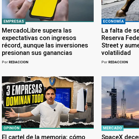
EMPRESAS
ECONOMÍA
MercadoLibre supera las
La falta de s
expectativas con ingresos
Reserva Feder
récord, aunque las inversiones
Street y aume
presionan sus ganancias
volatilidad
Por
REDACCION
Por
REDACCION
OPINIÓN
MERCADO
El cartel de la memoria: cómo
SpaceX dece