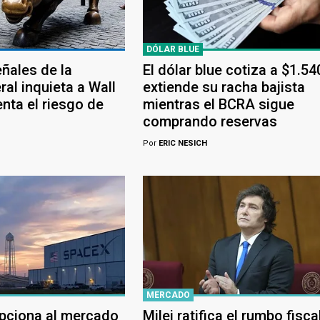
DÓLAR BLUE
eñales de la
El dólar blue cotiza a $1.54
al inquieta a Wall
extiende su racha bajista
nta el riesgo de
mientras el BCRA sigue
comprando reservas
Por
ERIC NESICH
MERCADO
pciona al mercado
Milei ratifica el rumbo fisca