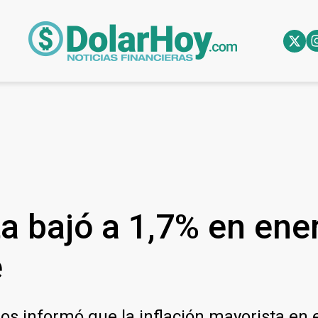
ta bajó a 1,7% en ene
e
sos informó que la inflación mayorista en 