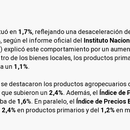
ituó en
1,7%
, reflejando una desaceleración d
 según el informe oficial del
Instituto Nacion
) explicó este comportamiento por un aumen
ro de los bienes locales, los productos prim
ca un
1,1%
.
 se destacaron los productos agropecuarios
s que subieron un
2,4%
. Además, el
Índice de 
uba de
1,6
%. En paralelo, el
Índice de Precios 
l
2,4%
en productos primarios y del
1,2%
en ma