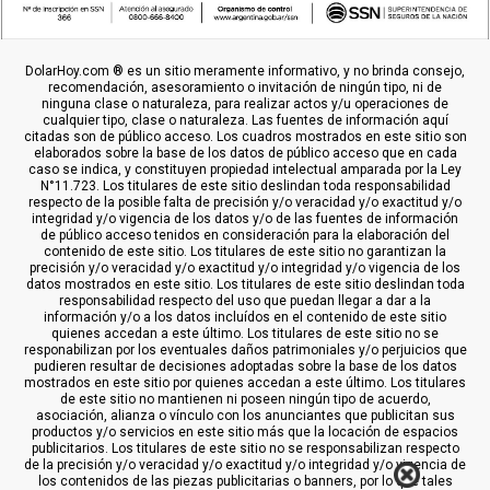
DolarHoy.com ® es un sitio meramente informativo, y no brinda consejo,
recomendación, asesoramiento o invitación de ningún tipo, ni de
ninguna clase o naturaleza, para realizar actos y/u operaciones de
cualquier tipo, clase o naturaleza. Las fuentes de información aquí
citadas son de público acceso. Los cuadros mostrados en este sitio son
elaborados sobre la base de los datos de público acceso que en cada
caso se indica, y constituyen propiedad intelectual amparada por la Ley
N°11.723. Los titulares de este sitio deslindan toda responsabilidad
respecto de la posible falta de precisión y/o veracidad y/o exactitud y/o
integridad y/o vigencia de los datos y/o de las fuentes de información
de público acceso tenidos en consideración para la elaboración del
contenido de este sitio. Los titulares de este sitio no garantizan la
precisión y/o veracidad y/o exactitud y/o integridad y/o vigencia de los
datos mostrados en este sitio. Los titulares de este sitio deslindan toda
responsabilidad respecto del uso que puedan llegar a dar a la
información y/o a los datos incluídos en el contenido de este sitio
quienes accedan a este último. Los titulares de este sitio no se
responabilizan por los eventuales daños patrimoniales y/o perjuicios que
pudieren resultar de decisiones adoptadas sobre la base de los datos
mostrados en este sitio por quienes accedan a este último. Los titulares
de este sitio no mantienen ni poseen ningún tipo de acuerdo,
asociación, alianza o vínculo con los anunciantes que publicitan sus
productos y/o servicios en este sitio más que la locación de espacios
publicitarios. Los titulares de este sitio no se responsabilizan respecto
de la precisión y/o veracidad y/o exactitud y/o integridad y/o vigencia de
los contenidos de las piezas publicitarias o banners, por lo que tales