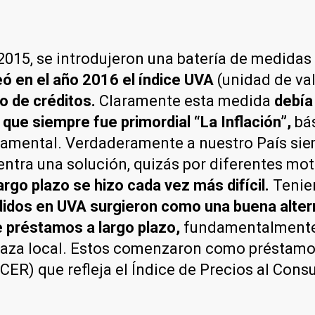
 2015, se introdujeron una batería de medida
ó en el año 2016 el índice UVA
(unidad de va
o de créditos.
Claramente esta medida
debía
 que siempre fue primordial “La Inflación”,
bá
amental. Verdaderamente a nuestro País siem
entra una solución, quizás por diferentes moti
argo plazo se hizo cada vez más difícil.
Tenie
idos en UVA surgieron como una buena alterna
e préstamos a largo plazo,
fundamentalmente 
aza local. Estos comenzaron como préstamos e
(CER) que refleja el Índice de Precios al Con