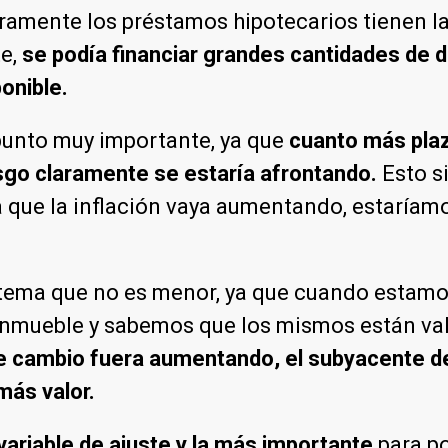
amente los préstamos hipotecarios tienen la 
e,
se podía financiar grandes cantidades de d
onible.
punto muy importante, ya que
cuanto más plaz
iesgo claramente se estaría afrontando.
Esto s
ida que la inflación vaya aumentando, estarí
tema que no es menor, ya que cuando estamos
 inmueble y sabemos que los mismos están va
de cambio fuera aumentando, el subyacente de
ás valor.
variable de ajuste y la más importante
para po