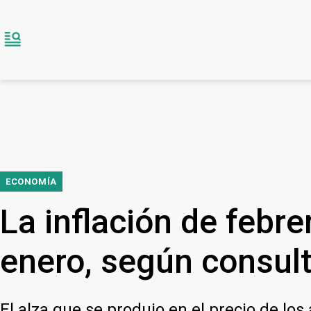
ECONOMÍA
La inflación de febre
enero, según consul
El alza que se produjo en el precio de lo