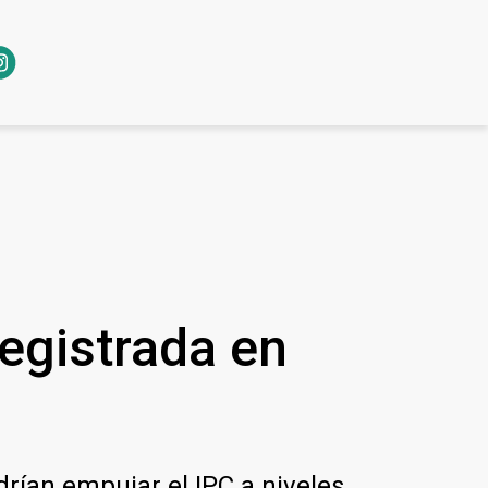
registrada en
drían empujar el IPC a niveles