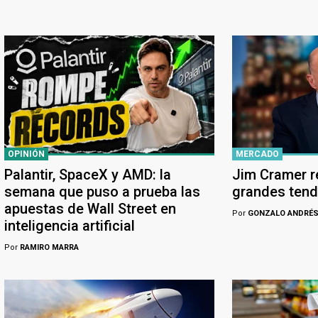
OPINIÓN
MERCADO
Palantir, SpaceX y AMD: la
Jim Cramer r
semana que puso a prueba las
grandes tende
apuestas de Wall Street en
Por
GONZALO ANDRÉS
inteligencia artificial
Por
RAMIRO MARRA