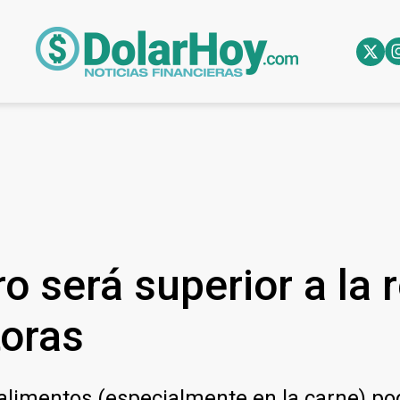
ro será superior a la 
toras
s alimentos (especialmente en la carne) po