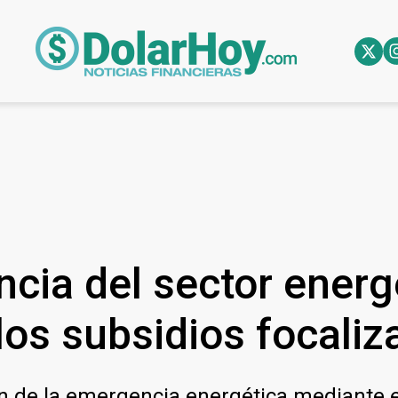
cia del sector energé
los subsidios focali
sión de la emergencia energética mediante