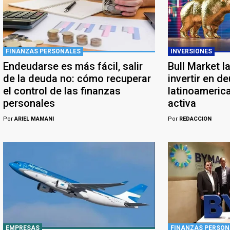
FINANZAS PERSONALES
INVERSIONES
Endeudarse es más fácil, salir
Bull Market l
de la deuda no: cómo recuperar
invertir en d
el control de las finanzas
latinoameric
personales
activa
Por
ARIEL MAMANI
Por
REDACCION
EMPRESAS
FINANZAS PERSON