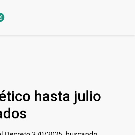
tico hasta julio
zados
 el Decreto 370/2025, buscando