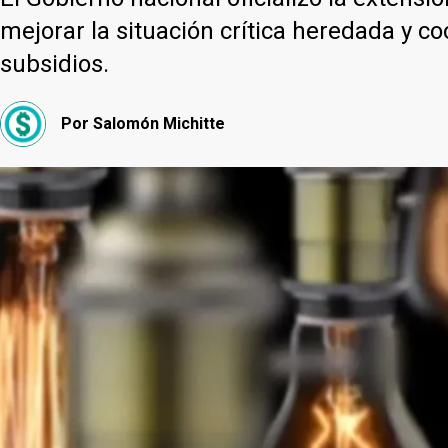
mejorar la situación crítica heredada y co
subsidios.
Por
Salomón Michitte