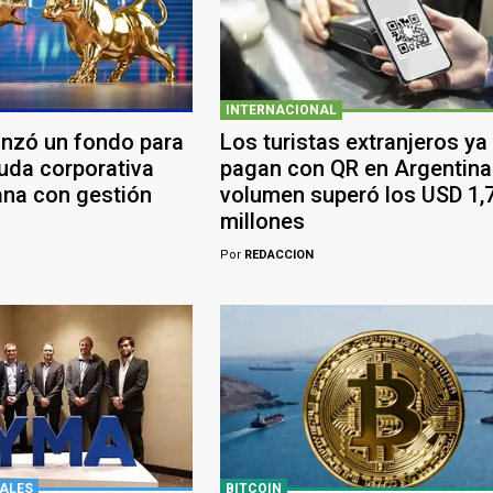
INTERNACIONAL
anzó un fondo para
Los turistas extranjeros ya
euda corporativa
pagan con QR en Argentina:
ana con gestión
volumen superó los USD 1,
millones
Por
REDACCION
ALES
BITCOIN