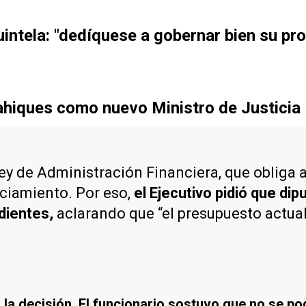
ntela: "dedíquese a gobernar bien su pro
ahiques como nuevo Ministro de Justicia
a Ley de Administración Financiera, que oblig
nciamiento. Por eso,
el Ejecutivo pidió que di
dientes,
aclarando que “el presupuesto actual
 la decisión. El funcionario sostuvo que no se pod