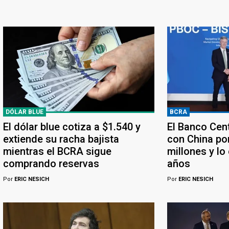
DÓLAR BLUE
BCRA
El dólar blue cotiza a $1.540 y
El Banco Cen
extiende su racha bajista
con China po
mientras el BCRA sigue
millones y lo
comprando reservas
años
Por
ERIC NESICH
Por
ERIC NESICH