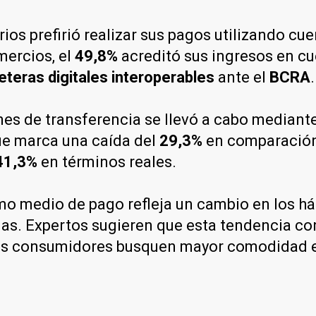
ios prefirió realizar sus pagos utilizando cue
mercios, el
49,8%
acreditó sus ingresos en cue
leteras digitales interoperables
ante el
BCRA
.
nes de transferencia se llevó a cabo mediant
ue marca una caída del
29,3%
en comparación 
41,3%
en términos reales.
o medio de pago refleja un cambio en los há
as. Expertos sugieren que esta tendencia co
los consumidores busquen mayor comodidad e