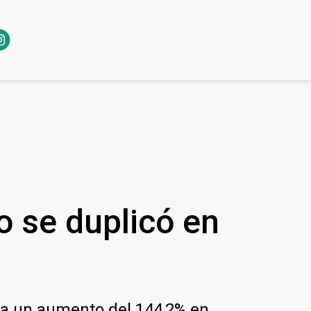
 se duplicó en
ica un aumento del 144,2% en