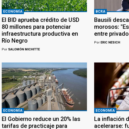
ECONOMÍA
BCRA
El BID aprueba crédito de USD
Bausili desca
80 millones para potenciar
morosos: "Es
infraestructura productiva en
entre privado
Río Negro
Por
ERIC NESICH
Por
SALOMÓN MICHITTE
ECONOMÍA
ECONOMÍA
El Gobierno reduce un 20% las
La inflación 
tarifas de practicaje para
acelerarse: f