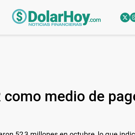
R como medio de pago
ron 52,3 millones en octubre, lo que ind