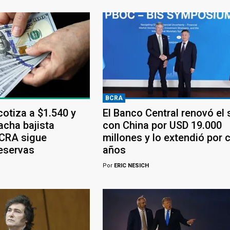
BCRA
 cotiza a $1.540 y
El Banco Central renovó el
acha bajista
con China por USD 19.000
BCRA sigue
millones y lo extendió por 
eservas
años
Por
ERIC NESICH