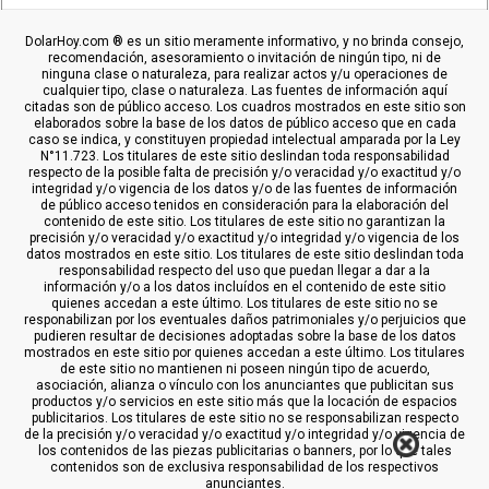
DolarHoy.com ® es un sitio meramente informativo, y no brinda consejo,
recomendación, asesoramiento o invitación de ningún tipo, ni de
ninguna clase o naturaleza, para realizar actos y/u operaciones de
cualquier tipo, clase o naturaleza. Las fuentes de información aquí
citadas son de público acceso. Los cuadros mostrados en este sitio son
elaborados sobre la base de los datos de público acceso que en cada
caso se indica, y constituyen propiedad intelectual amparada por la Ley
N°11.723. Los titulares de este sitio deslindan toda responsabilidad
respecto de la posible falta de precisión y/o veracidad y/o exactitud y/o
integridad y/o vigencia de los datos y/o de las fuentes de información
de público acceso tenidos en consideración para la elaboración del
contenido de este sitio. Los titulares de este sitio no garantizan la
precisión y/o veracidad y/o exactitud y/o integridad y/o vigencia de los
datos mostrados en este sitio. Los titulares de este sitio deslindan toda
responsabilidad respecto del uso que puedan llegar a dar a la
información y/o a los datos incluídos en el contenido de este sitio
quienes accedan a este último. Los titulares de este sitio no se
responabilizan por los eventuales daños patrimoniales y/o perjuicios que
pudieren resultar de decisiones adoptadas sobre la base de los datos
mostrados en este sitio por quienes accedan a este último. Los titulares
de este sitio no mantienen ni poseen ningún tipo de acuerdo,
asociación, alianza o vínculo con los anunciantes que publicitan sus
productos y/o servicios en este sitio más que la locación de espacios
publicitarios. Los titulares de este sitio no se responsabilizan respecto
de la precisión y/o veracidad y/o exactitud y/o integridad y/o vigencia de
los contenidos de las piezas publicitarias o banners, por lo que tales
contenidos son de exclusiva responsabilidad de los respectivos
anunciantes.