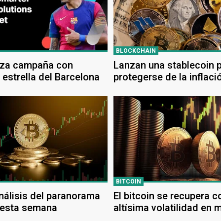
BLOCKCHAIN
anza campaña con
Lanzan una stablecoin 
 estrella del Barcelona
protegerse de la inflaci
estadounidense
BITCOIN
análisis del paranorama
El bitcoin se recupera c
 esta semana
altísima volatilidad en 
caos