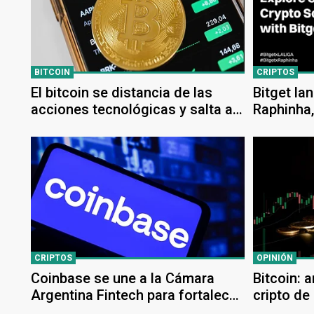
BITCOIN
CRIPTOS
El bitcoin se distancia de las
Bitget l
acciones tecnológicas y salta a
Raphinha,
terreno positivo
CRIPTOS
OPINIÓN
Coinbase se une a la Cámara
Bitcoin: 
Argentina Fintech para fortalecer
cripto de
su compromiso con el