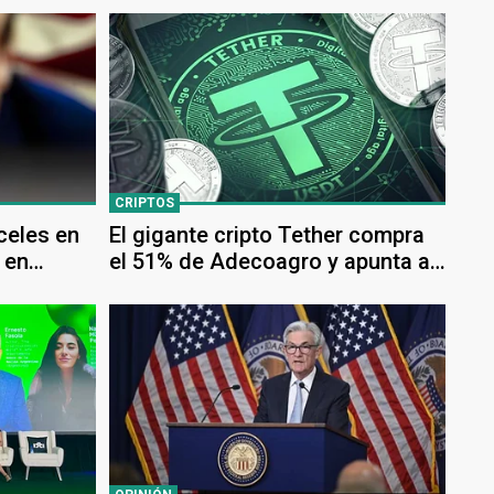
CRIPTOS
celes en
El gigante cripto Tether compra
 en
el 51% de Adecoagro y apunta a
más