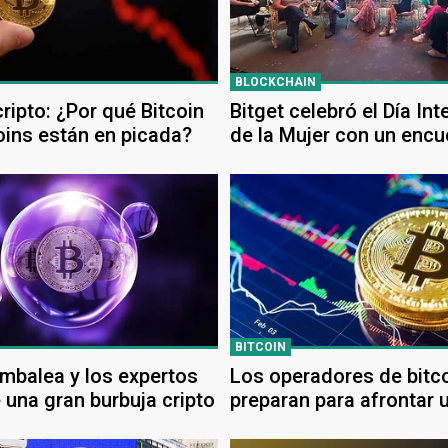
BLOCKCHAIN
ripto: ¿Por qué Bitcoin
Bitget celebró el Día Int
coins están en picada?
de la Mujer con un encu
sobre liderazgo femeni
cripto y blockchain en 
BITCOIN
ambalea y los expertos
Los operadores de bitc
 una gran burbuja cripto
preparan para afrontar 
de casi el 20%