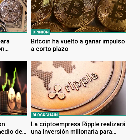
OPINIÓN
para
Bitcoin ha vuelto a ganar impulso
ón
a corto plazo
BLOCKCHAIN
on
La criptoempresa Ripple realizará
medio del
una inversión millonaria para
ampliar su negocio