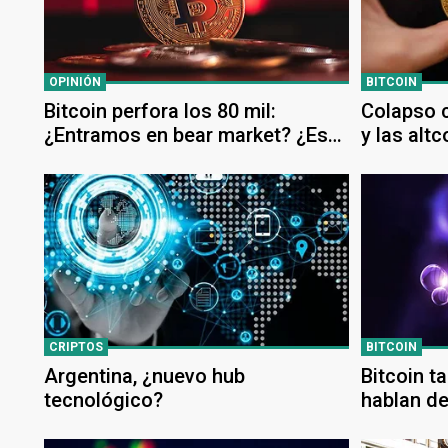
OPINIÓN
BITCOIN
Bitcoin perfora los 80 mil:
Colapso c
¿Entramos en bear market? ¿Es
y las alt
hora de comprar?
CRIPTOS
BITCOIN
Argentina, ¿nuevo hub
Bitcoin t
tecnológico?
hablan de