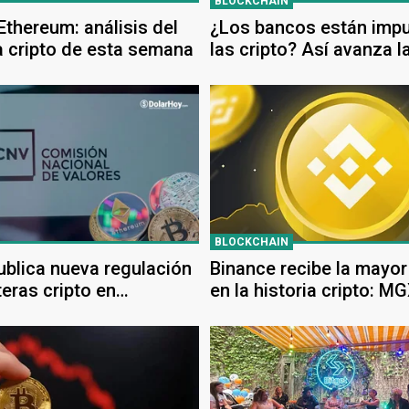
BLOCKCHAIN
 Ethereum: análisis del
¿Los bancos están imp
 cripto de esta semana
las cripto? Así avanza l
adopción blockchain en
de las finanzas
BLOCKCHAIN
blica nueva regulación
Binance recibe la mayor
teras cripto en
en la historia cripto: M
a
Dhabi pone 2.000 millon
dólares