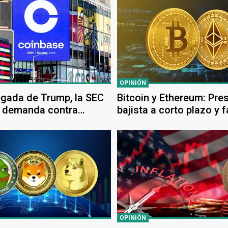
OPINIÓN
legada de Trump, la SEC
Bitcoin y Ethereum: Pre
a demanda contra
bajista a corto plazo y 
clave para una recupera
OPINIÓN