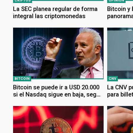
CRIPTOS
OPINIÓN
La SEC planea regular de forma
Bitcoin y
integral las criptomonedas
panorama
BITCOIN
CNV
Bitcoin se puede ir a USD 20.000
La CNV pu
si el Nasdaq sigue en baja, según
para bille
Peter Schiff
Argentin