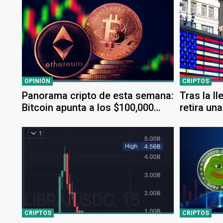
OPINIÓN
CRIPTOS
Panorama cripto de esta semana:
Tras la l
Bitcoin apunta a los $100,000
retira un
mientras Ethereum apunta a los
Coinbase
$3,000
CRIPTOS
CRIPTOS