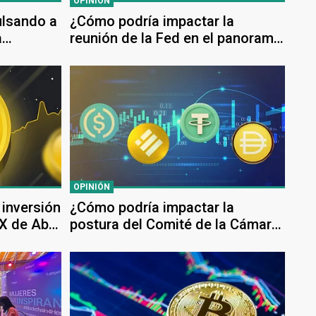
OPINIÓN
ulsando a
¿Cómo podría impactar la
a
reunión de la Fed en el panorama
 el mundo
Cripto?
OPINIÓN
 inversión
¿Cómo podría impactar la
GX de Abu
postura del Comité de la Cámara
es de
de EE.UU. sobre la regulación de
Stablecoins en la industria
cripto?