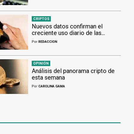
CRIPTOS
Nuevos datos confirman el
creciente uso diario de las
criptomonedas en toda América
Por
REDACCION
Latina
OPINIÓN
Análisis del panorama cripto de
esta semana
Por
CAROLINA GAMA