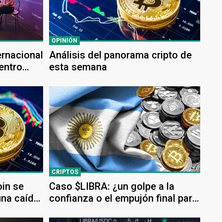
OPINIÓN
ernacional
Análisis del panorama cripto de
entro
esta semana
no en
Argentina
CRIPTOS
oin se
Caso $LIBRA: ¿un golpe a la
una caída
confianza o el empujón final para
la adopción cripto en Argentina?