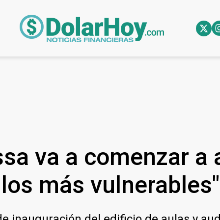
sa va a comenzar a a
los más vulnerables"
e inauguración del edificio de aulas y aud