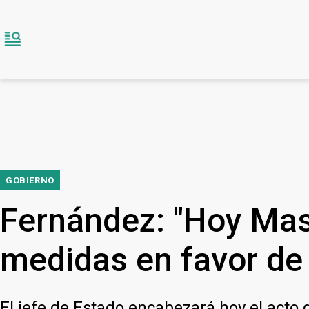
GOBIERNO
Fernández: "Hoy Mas
medidas en favor de 
El jefe de Estado encabezará hoy el acto d