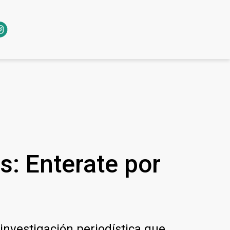
: Enterate por
nvestigación periodística que