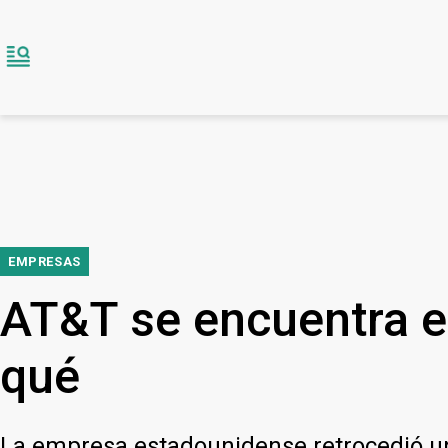
EMPRESAS
AT&T se encuentra e
qué
La empresa estadounidense retrocedió un 