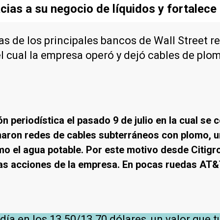
cias a su negocio de líquidos y fortalece
as de los principales bancos de Wall Street re
 cual la empresa operó y dejó cables de plom
ón periodística el pasado 9 de julio en la cual s
aron redes de cables subterráneos con plomo, u
mo el agua potable. Por este motivo desde Citig
 las acciones de la empresa. En pocas ruedas AT&
día en los 13.50/13.70 dólares, un valor que 