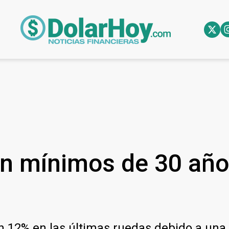
n mínimos de 30 años
12% en las últimas ruedas debido a una i