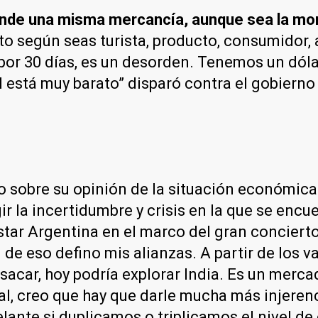
nde una misma mercancía, aunque sea la mon
to según seas turista, producto, consumidor,
or 30 días, es un desorden. Tenemos un dólar 
 está muy barato” disparó contra el gobierno o
o sobre su opinión de la situación económica 
r la incertidumbre y crisis en la que se encu
 estar Argentina en el marco del gran concier
 de eso defino mis alianzas. A partir de los 
sacar, hoy podría explorar India. Es un merc
l, creo que hay que darle mucha más injerenci
ante si duplicamos o triplicamos el nivel de 