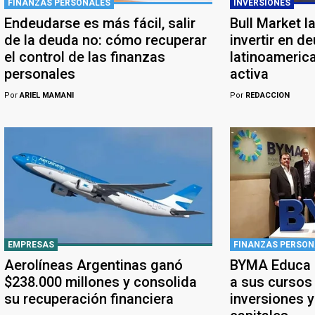
FINANZAS PERSONALES
INVERSIONES
Endeudarse es más fácil, salir
Bull Market l
de la deuda no: cómo recuperar
invertir en d
el control de las finanzas
latinoameric
personales
activa
Por
ARIEL MAMANI
Por
REDACCION
EMPRESAS
FINANZAS PERSON
Aerolíneas Argentinas ganó
BYMA Educa a
$238.000 millones y consolida
a sus cursos
su recuperación financiera
inversiones 