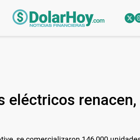
 eléctricos renacen,
ive, se comercializaron 146.000 unidades