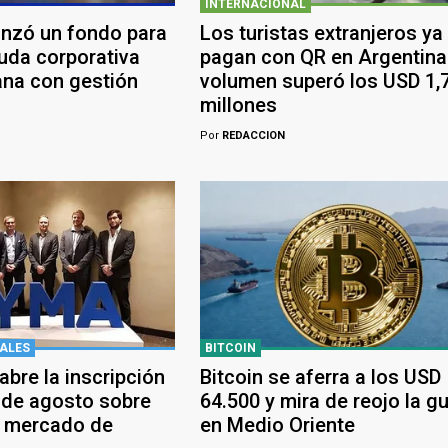
INTERNACIONAL
anzó un fondo para
Los turistas extranjeros ya
euda corporativa
pagan con QR en Argentina:
ana con gestión
volumen superó los USD 1,
millones
Por
REDACCION
ALES
BITCOIN
bre la inscripción
Bitcoin se aferra a los USD
 de agosto sobre
64.500 y mira de reojo la g
y mercado de
en Medio Oriente