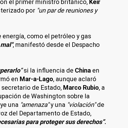
on el primer ministro británico,
Keir
cterizado por
"un par de reuniones y
 energía, como el petróleo y gas
 mal"
, manifestó desde el Despacho
perarlo
”
si la influencia de
China
en
irmó en
Mar-a-Lago
, aunque aclaró
su secretario de Estado,
Marco Rubio
, a
upación de Washington sobre la
tuye una
"amenaza"
y una
"violación"
de
avoz del Departamento de Estado,
cesarias para proteger sus derechos”
.