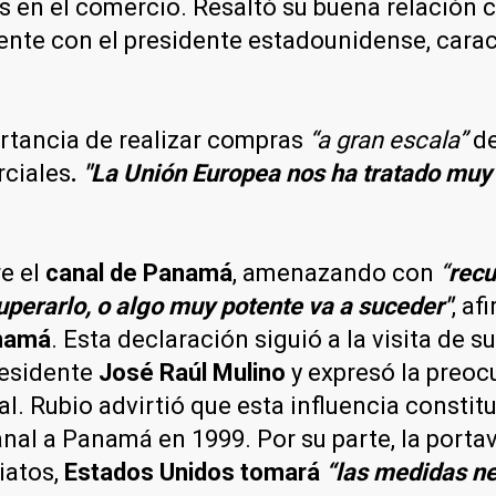
es en el comercio. Resaltó su buena relación c
ente con el presidente estadounidense, cara
rtancia de realizar compras
“a gran escala”
de
rciales
.
"La Unión Europea nos ha tratado muy
e el
canal de Panamá
, amenazando con
“
recu
perarlo, o algo muy potente va a suceder"
, af
namá
. Esta declaración siguió a la visita de 
residente
José Raúl Mulino
y expresó la preoc
al. Rubio advirtió que esta influencia consti
canal a Panamá en 1999. Por su parte, la port
iatos,
Estados Unidos tomará
“las medidas ne