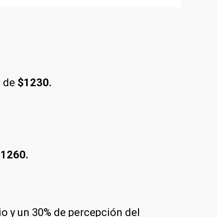
a de
$1230.
1260.
rio y un 30% de percepción del