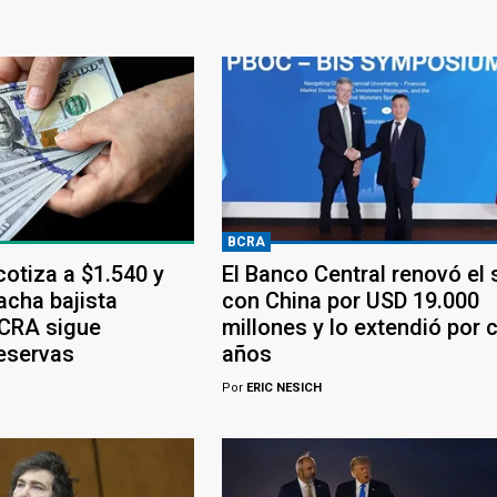
BCRA
 cotiza a $1.540 y
El Banco Central renovó el
acha bajista
con China por USD 19.000
BCRA sigue
millones y lo extendió por 
eservas
años
Por
ERIC NESICH