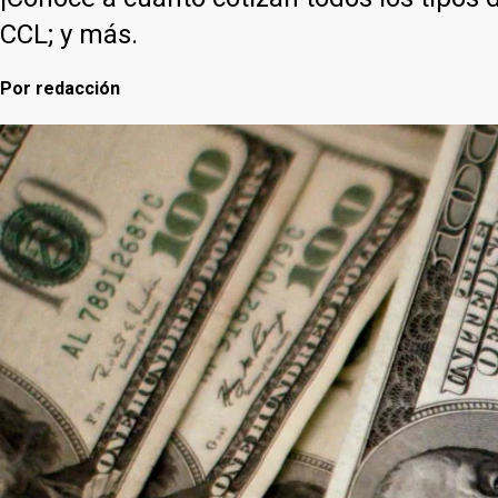
CCL; y más.
Por
redacción