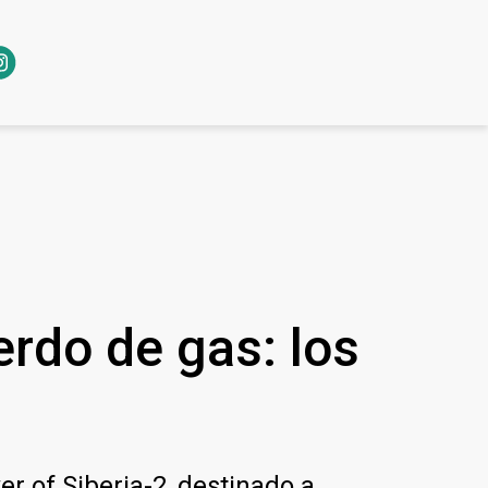
erdo de gas: los
r of Siberia-2, destinado a