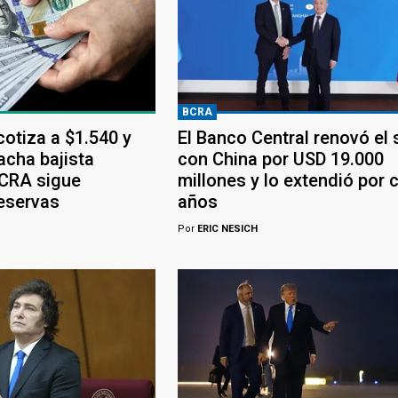
BCRA
 cotiza a $1.540 y
El Banco Central renovó el
acha bajista
con China por USD 19.000
BCRA sigue
millones y lo extendió por 
eservas
años
Por
ERIC NESICH