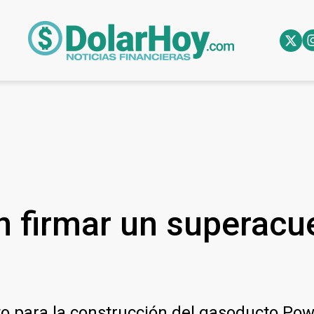
n firmar un superacu
o para la construcción del gasoducto Powe