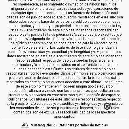
recomendación, asesoramiento o invitación de ningún tipo, ni de
ninguna clase o naturaleza, para realizar actos y/u operaciones de
cualquier tipo, clase o naturaleza. Las fuentes de información aquí
citadas son de público acceso. Los cuadros mostrados en este sitio son
elaborados sobre la base de los datos de público acceso que en cada
caso se indica, y constituyen propiedad intelectual amparada por la Ley
N°11.723. Los titulares de este sitio deslindan toda responsabilidad
respecto de la posible falta de precisión y/o veracidad y/o exactitud y/o
integridad y/o vigencia de los datos y/o de las fuentes de información
de público acceso tenidos en consideración para la elaboración del
contenido de este sitio. Los titulares de este sitio no garantizan la
precisión y/o veracidad y/o exactitud y/o integridad y/o vigencia de los
datos mostrados en este sitio. Los titulares de este sitio deslindan toda
responsabilidad respecto del uso que puedan llegar a dar a la
información y/o a los datos incluídos en el contenido de este sitio
quienes accedan a este último. Los titulares de este sitio no se
responabilizan por los eventuales daños patrimoniales y/o perjuicios que
pudieren resultar de decisiones adoptadas sobre la base de los datos
mostrados en este sitio por quienes accedan a este último. Los titulares
de este sitio no mantienen ni poseen ningún tipo de acuerdo,
asociación, alianza o vínculo con los anunciantes que publicitan sus
productos y/o servicios en este sitio más que la locación de espacios
publicitarios. Los titulares de este sitio no se responsabilizan respecto
de la precisión y/o veracidad y/o exactitud y/o integridad y/o vigencia de
los contenidos de las piezas publicitarias o banners, por lo que tales
contenidos son de exclusiva responsabilidad de los respectivos
anunciantes.
Mustang Cloud - CMS para portales de noticias