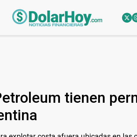
Petroleum tienen per
entina
ara explotar costa afuera ubicadas en las 