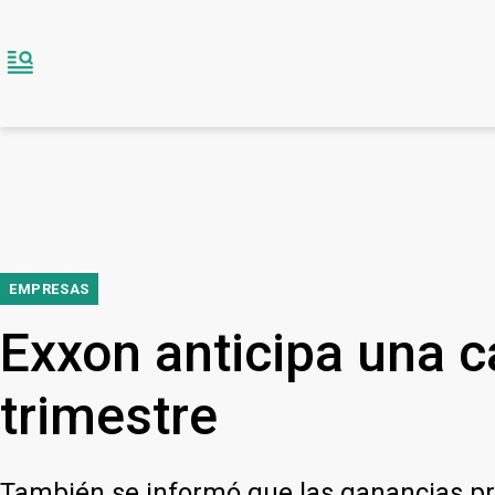
EMPRESAS
Exxon anticipa una c
trimestre
También se informó que las ganancias p