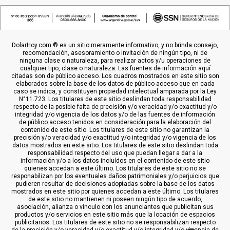
DolarHoy.com ® es un sitio meramente informativo, y no brinda consejo,
recomendación, asesoramiento o invitación de ningún tipo, ni de
ninguna clase o naturaleza, para realizar actos y/u operaciones de
cualquier tipo, clase o naturaleza. Las fuentes de información aquí
citadas son de público acceso. Los cuadros mostrados en este sitio son
elaborados sobre la base de los datos de público acceso que en cada
caso se indica, y constituyen propiedad intelectual amparada por la Ley
N°11.723. Los titulares de este sitio deslindan toda responsabilidad
respecto de la posible falta de precisión y/o veracidad y/o exactitud y/o
integridad y/o vigencia de los datos y/o de las fuentes de información
de público acceso tenidos en consideración para la elaboración del
contenido de este sitio. Los titulares de este sitio no garantizan la
precisión y/o veracidad y/o exactitud y/o integridad y/o vigencia de los
datos mostrados en este sitio. Los titulares de este sitio deslindan toda
responsabilidad respecto del uso que puedan llegar a dar a la
información y/o a los datos incluídos en el contenido de este sitio
quienes accedan a este último. Los titulares de este sitio no se
responabilizan por los eventuales daños patrimoniales y/o perjuicios que
pudieren resultar de decisiones adoptadas sobre la base de los datos
mostrados en este sitio por quienes accedan a este último. Los titulares
de este sitio no mantienen ni poseen ningún tipo de acuerdo,
asociación, alianza o vínculo con los anunciantes que publicitan sus
productos y/o servicios en este sitio más que la locación de espacios
publicitarios. Los titulares de este sitio no se responsabilizan respecto
de la precisión y/o veracidad y/o exactitud y/o integridad y/o vigencia de