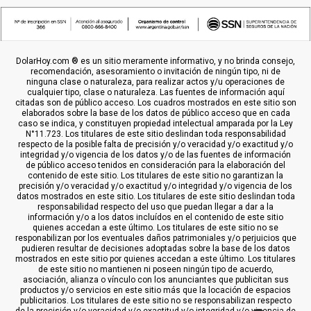
DolarHoy.com ® es un sitio meramente informativo, y no brinda consejo,
recomendación, asesoramiento o invitación de ningún tipo, ni de
ninguna clase o naturaleza, para realizar actos y/u operaciones de
cualquier tipo, clase o naturaleza. Las fuentes de información aquí
citadas son de público acceso. Los cuadros mostrados en este sitio son
elaborados sobre la base de los datos de público acceso que en cada
caso se indica, y constituyen propiedad intelectual amparada por la Ley
N°11.723. Los titulares de este sitio deslindan toda responsabilidad
respecto de la posible falta de precisión y/o veracidad y/o exactitud y/o
integridad y/o vigencia de los datos y/o de las fuentes de información
de público acceso tenidos en consideración para la elaboración del
contenido de este sitio. Los titulares de este sitio no garantizan la
precisión y/o veracidad y/o exactitud y/o integridad y/o vigencia de los
datos mostrados en este sitio. Los titulares de este sitio deslindan toda
responsabilidad respecto del uso que puedan llegar a dar a la
información y/o a los datos incluídos en el contenido de este sitio
quienes accedan a este último. Los titulares de este sitio no se
responabilizan por los eventuales daños patrimoniales y/o perjuicios que
pudieren resultar de decisiones adoptadas sobre la base de los datos
mostrados en este sitio por quienes accedan a este último. Los titulares
de este sitio no mantienen ni poseen ningún tipo de acuerdo,
asociación, alianza o vínculo con los anunciantes que publicitan sus
productos y/o servicios en este sitio más que la locación de espacios
publicitarios. Los titulares de este sitio no se responsabilizan respecto
de la precisión y/o veracidad y/o exactitud y/o integridad y/o vigencia de