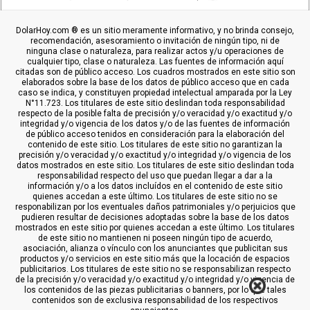
DolarHoy.com ® es un sitio meramente informativo, y no brinda consejo,
recomendación, asesoramiento o invitación de ningún tipo, ni de
ninguna clase o naturaleza, para realizar actos y/u operaciones de
cualquier tipo, clase o naturaleza. Las fuentes de información aquí
citadas son de público acceso. Los cuadros mostrados en este sitio son
elaborados sobre la base de los datos de público acceso que en cada
caso se indica, y constituyen propiedad intelectual amparada por la Ley
N°11.723. Los titulares de este sitio deslindan toda responsabilidad
respecto de la posible falta de precisión y/o veracidad y/o exactitud y/o
integridad y/o vigencia de los datos y/o de las fuentes de información
de público acceso tenidos en consideración para la elaboración del
contenido de este sitio. Los titulares de este sitio no garantizan la
precisión y/o veracidad y/o exactitud y/o integridad y/o vigencia de los
datos mostrados en este sitio. Los titulares de este sitio deslindan toda
responsabilidad respecto del uso que puedan llegar a dar a la
información y/o a los datos incluídos en el contenido de este sitio
quienes accedan a este último. Los titulares de este sitio no se
responabilizan por los eventuales daños patrimoniales y/o perjuicios que
pudieren resultar de decisiones adoptadas sobre la base de los datos
mostrados en este sitio por quienes accedan a este último. Los titulares
de este sitio no mantienen ni poseen ningún tipo de acuerdo,
asociación, alianza o vínculo con los anunciantes que publicitan sus
productos y/o servicios en este sitio más que la locación de espacios
publicitarios. Los titulares de este sitio no se responsabilizan respecto
de la precisión y/o veracidad y/o exactitud y/o integridad y/o vigencia de
los contenidos de las piezas publicitarias o banners, por lo que tales
contenidos son de exclusiva responsabilidad de los respectivos