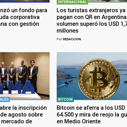
INTERNACIONAL
anzó un fondo para
Los turistas extranjeros ya
euda corporativa
pagan con QR en Argentina:
ana con gestión
volumen superó los USD 1,
millones
Por
REDACCION
ALES
BITCOIN
bre la inscripción
Bitcoin se aferra a los USD
 de agosto sobre
64.500 y mira de reojo la g
y mercado de
en Medio Oriente