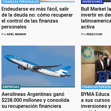
FINANZAS PERSONALES
INVERSIONES
Endeudarse es más fácil, salir
Bull Market l
de la deuda no: cómo recuperar
invertir en d
el control de las finanzas
latinoameric
personales
activa
Por
ARIEL MAMANI
Por
REDACCION
EMPRESAS
FINANZAS PERSON
Aerolíneas Argentinas ganó
BYMA Educa a
$238.000 millones y consolida
a sus cursos
su recuperación financiera
inversiones 