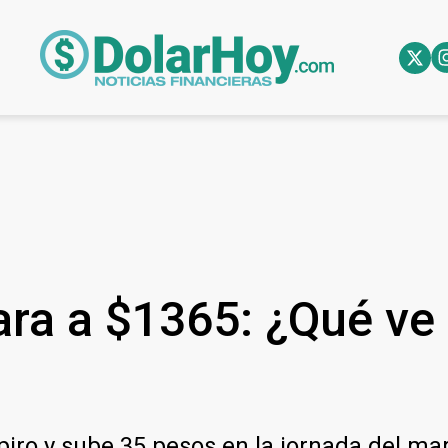
para a $1365: ¿Qué ve
iro y sube 35 pesos en la jornada del mar