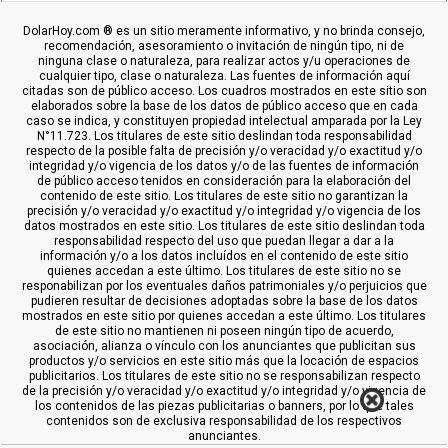
DolarHoy.com ® es un sitio meramente informativo, y no brinda consejo,
recomendación, asesoramiento o invitación de ningún tipo, ni de
ninguna clase o naturaleza, para realizar actos y/u operaciones de
cualquier tipo, clase o naturaleza. Las fuentes de información aquí
citadas son de público acceso. Los cuadros mostrados en este sitio son
elaborados sobre la base de los datos de público acceso que en cada
caso se indica, y constituyen propiedad intelectual amparada por la Ley
N°11.723. Los titulares de este sitio deslindan toda responsabilidad
respecto de la posible falta de precisión y/o veracidad y/o exactitud y/o
integridad y/o vigencia de los datos y/o de las fuentes de información
de público acceso tenidos en consideración para la elaboración del
contenido de este sitio. Los titulares de este sitio no garantizan la
precisión y/o veracidad y/o exactitud y/o integridad y/o vigencia de los
datos mostrados en este sitio. Los titulares de este sitio deslindan toda
responsabilidad respecto del uso que puedan llegar a dar a la
información y/o a los datos incluídos en el contenido de este sitio
quienes accedan a este último. Los titulares de este sitio no se
responabilizan por los eventuales daños patrimoniales y/o perjuicios que
pudieren resultar de decisiones adoptadas sobre la base de los datos
mostrados en este sitio por quienes accedan a este último. Los titulares
de este sitio no mantienen ni poseen ningún tipo de acuerdo,
asociación, alianza o vínculo con los anunciantes que publicitan sus
productos y/o servicios en este sitio más que la locación de espacios
publicitarios. Los titulares de este sitio no se responsabilizan respecto
de la precisión y/o veracidad y/o exactitud y/o integridad y/o vigencia de
los contenidos de las piezas publicitarias o banners, por lo que tales
contenidos son de exclusiva responsabilidad de los respectivos
anunciantes.