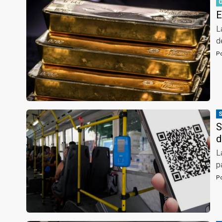
E
L
d
P
S
d
L
p
P