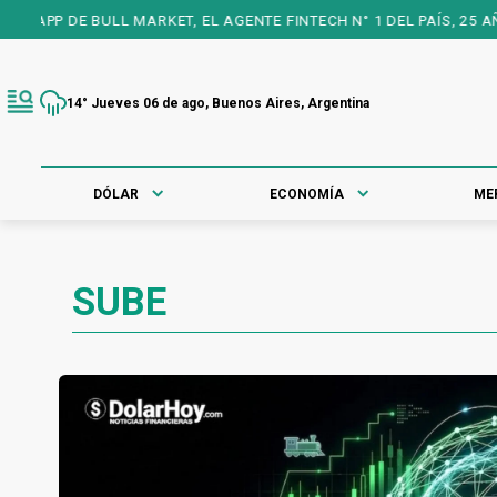
RKET, EL AGENTE FINTECH N° 1 DEL PAÍS, 25 AÑOS A TU FAVOR P
14° Jueves 06 de ago, Buenos Aires, Argentina
DÓLAR
ECONOMÍA
ME
SUBE