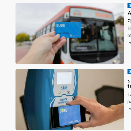
A
q
E
o
P
¿
t
L
p
P