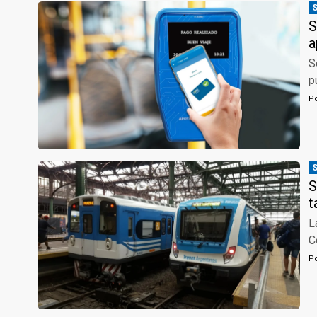
S
a
S
p
P
S
t
L
C
P