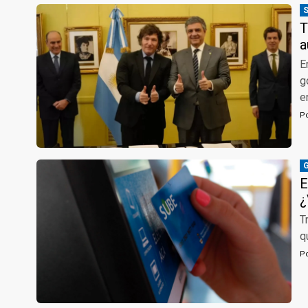
T
a
E
g
e
P
E
¿
T
q
P