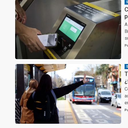
C
p
A
B
s
P
T
¿
C
a
e
P