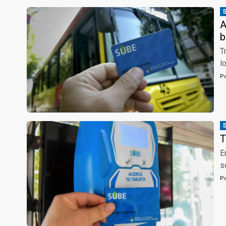
A
b
T
l
P
T
E
s
P