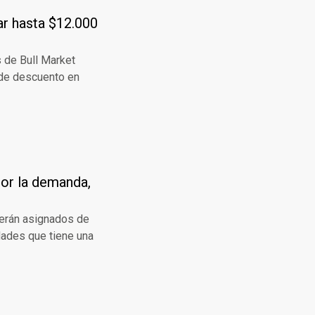
ar hasta $12.000
s de Bull Market
 de descuento en
por la demanda,
 serán asignados de
idades que tiene una