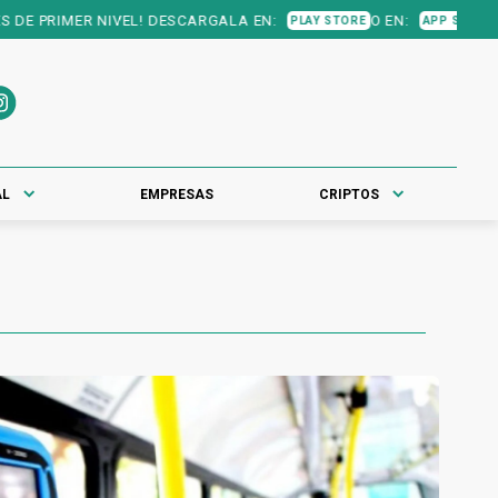
! DESCARGALA EN:
O EN:
PLAY STORE
APP STORE
AL
EMPRESAS
CRIPTOS