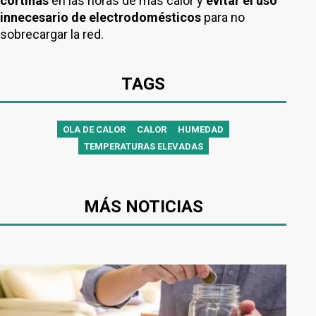
cortinas
en las horas de más calor y
evitar el uso
innecesario de electrodomésticos
para no
sobrecargar la red.
TAGS
OLA DE CALOR
CALOR
HUMEDAD
TEMPERATURAS ELEVADAS
MÁS NOTICIAS