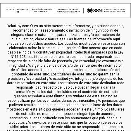
DolarHoy.com ® es un sitio meramente informativo, y no brinda consejo,
recomendación, asesoramiento o invitación de ningún tipo, ni de
ninguna clase o naturaleza, para realizar actos y/u operaciones de
cualquier tipo, clase o naturaleza. Las fuentes de información aquí
citadas son de público acceso. Los cuadros mostrados en este sitio son
elaborados sobre la base de los datos de público acceso que en cada
caso se indica, y constituyen propiedad intelectual amparada por la Ley
N°11.723. Los titulares de este sitio deslindan toda responsabilidad
respecto de la posible falta de precisión y/o veracidad y/o exactitud y/o
integridad y/o vigencia de los datos y/o de las fuentes de información
de público acceso tenidos en consideración para la elaboración del
contenido de este sitio. Los titulares de este sitio no garantizan la
precisión y/o veracidad y/o exactitud y/o integridad y/o vigencia de los
datos mostrados en este sitio. Los titulares de este sitio deslindan toda
responsabilidad respecto del uso que puedan llegar a dar a la
información y/o a los datos incluídos en el contenido de este sitio
quienes accedan a este último. Los titulares de este sitio no se
responabilizan por los eventuales daños patrimoniales y/o perjuicios que
pudieren resultar de decisiones adoptadas sobre la base de los datos
mostrados en este sitio por quienes accedan a este último. Los titulares
de este sitio no mantienen ni poseen ningún tipo de acuerdo,
asociación, alianza o vínculo con los anunciantes que publicitan sus
productos y/o servicios en este sitio más que la locación de espacios
publicitarios. Los titulares de este sitio no se responsabilizan respecto