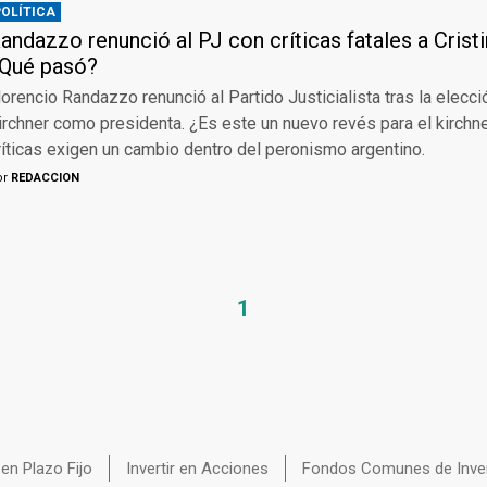
POLÍTICA
andazzo renunció al PJ con críticas fatales a Crist
Qué pasó?
lorencio Randazzo renunció al Partido Justicialista tras la elecci
irchner como presidenta. ¿Es este un nuevo revés para el kirch
ríticas exigen un cambio dentro del peronismo argentino.
or
REDACCION
1
r en Plazo Fijo
Invertir en Acciones
Fondos Comunes de Inve