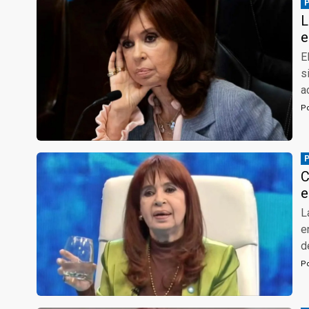
L
e
E
s
a
P
C
e
L
e
d
P