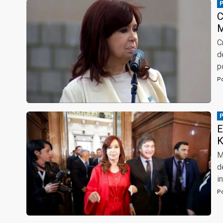
C
M
C
d
p
P
E
K
M
d
i
P