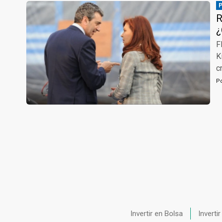
R
¿
F
K
c
P
Invertir en Bolsa
Inverti