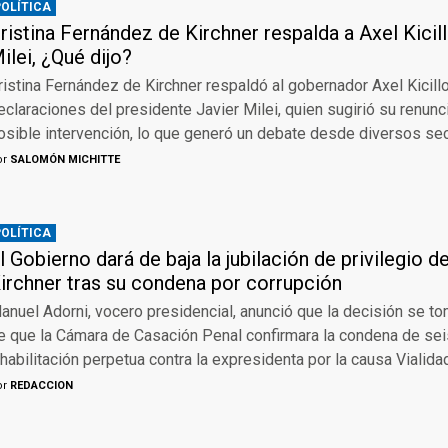
POLÍTICA
ristina Fernández de Kirchner respalda a Axel Kicill
ilei, ¿Qué dijo?
ristina Fernández de Kirchner respaldó al gobernador Axel Kicillo
eclaraciones del presidente Javier Milei, quien sugirió su renunc
osible intervención, lo que generó un debate desde diversos sec
or
SALOMÓN MICHITTE
POLÍTICA
l Gobierno dará de baja la jubilación de privilegio de
irchner tras su condena por corrupción
anuel Adorni, vocero presidencial, anunció que la decisión se t
e que la Cámara de Casación Penal confirmara la condena de sei
nhabilitación perpetua contra la expresidenta por la causa Vialida
or
REDACCION