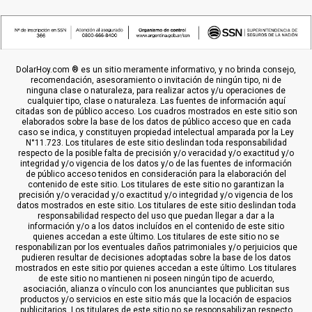
DolarHoy.com ® es un sitio meramente informativo, y no brinda consejo,
recomendación, asesoramiento o invitación de ningún tipo, ni de
ninguna clase o naturaleza, para realizar actos y/u operaciones de
cualquier tipo, clase o naturaleza. Las fuentes de información aquí
citadas son de público acceso. Los cuadros mostrados en este sitio son
elaborados sobre la base de los datos de público acceso que en cada
caso se indica, y constituyen propiedad intelectual amparada por la Ley
N°11.723. Los titulares de este sitio deslindan toda responsabilidad
respecto de la posible falta de precisión y/o veracidad y/o exactitud y/o
integridad y/o vigencia de los datos y/o de las fuentes de información
de público acceso tenidos en consideración para la elaboración del
contenido de este sitio. Los titulares de este sitio no garantizan la
precisión y/o veracidad y/o exactitud y/o integridad y/o vigencia de los
datos mostrados en este sitio. Los titulares de este sitio deslindan toda
responsabilidad respecto del uso que puedan llegar a dar a la
información y/o a los datos incluídos en el contenido de este sitio
quienes accedan a este último. Los titulares de este sitio no se
responabilizan por los eventuales daños patrimoniales y/o perjuicios que
pudieren resultar de decisiones adoptadas sobre la base de los datos
mostrados en este sitio por quienes accedan a este último. Los titulares
de este sitio no mantienen ni poseen ningún tipo de acuerdo,
asociación, alianza o vínculo con los anunciantes que publicitan sus
productos y/o servicios en este sitio más que la locación de espacios
publicitarios. Los titulares de este sitio no se responsabilizan respecto